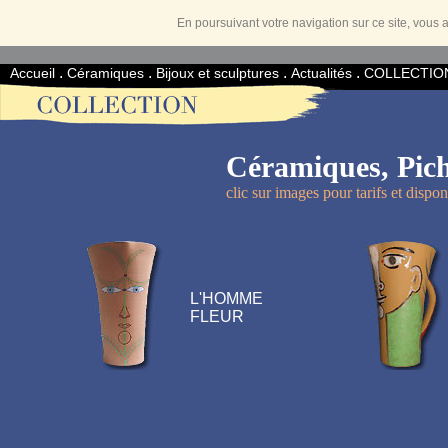
En poursuivant votre navigation sur ce site, vous a
.
.
.
.
Accueil
Céramiques
Bijoux et sculptures
Actualités
COLLECTIO
Céramiques, Pic
clic sur images pour tarifs et disponi
L'HOMME
FLEUR