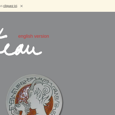
×
lus
cliquez ici
.
english version