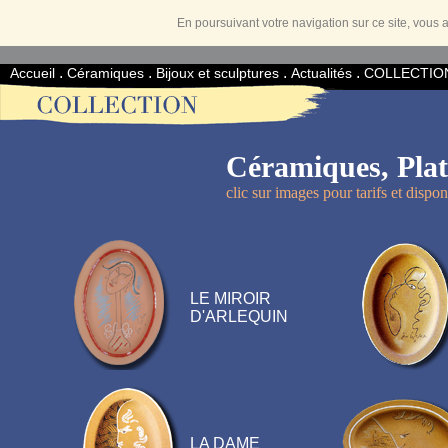
En poursuivant votre navigation sur ce site, vous a
.
.
.
.
Accueil
Céramiques
Bijoux et sculptures
Actualités
COLLECTIO
Céramiques, Plat
clic sur images pour tarifs et disponi
LE MIROIR
D'ARLEQUIN
LA DAME