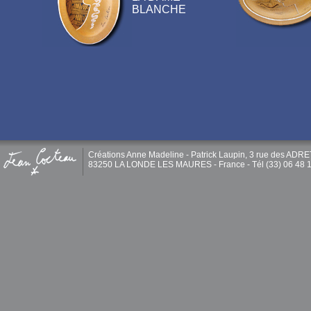
BLANCHE
Créations Anne Madeline - Patrick Laupin, 3 rue des ADR
83250 LA LONDE LES MAURES - France - Tél (33) 06 48 1