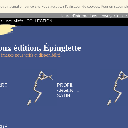
otre navigation sur ce site, vous acceptez l'utilisation de cookies. Pour en savoir p
.
lettre d'informations
envoyer le site
.
.
.
es
Actualités
COLLECTION
oux édition, Épinglette
r images pour tarifs et disponibilité
ORÉ
PROFIL
ARGENTÉ
SATINÉ
ORÉ