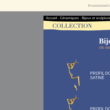
En poursuivant v
.
.
Accueil
Céramiques
Bijoux et sculptur
Bij
clic su
PROFIL D
SATINÉ
PROFIL D