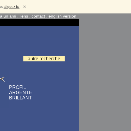
×
lus
cliquez ici
.
.
.
.
 à un ami
liens
contact
english version
autre recherche
PROFIL
ARGENTÉ
BRILLANT