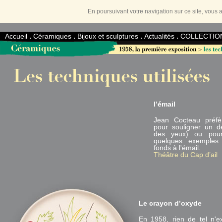
En poursuivant votre navigation sur ce site, vous a
.
.
.
.
Accueil
Céramiques
Bijoux et sculptures
Actualités
COLLECTIO
l’émail
Jean Cocteau préfère
pour souligner un dé
des yeux) ou pour 
quelques exemples
fonds à l'émail.
Théâtre du Cap d’ail
Le crayon d’oxyde
En 1958, rien de tel n'e